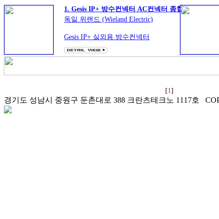
1. Gesis IP+ 방수컨넥터 AC컨넥터 종합
독일 위랜드 (Wieland Electric)
Gesis IP+ 실외용 방수컨넥터
IP65 to IP68/ RST 20i2 ~ RST
50i5 series
- 건축 - 철도 - 선박
- 솔라인버터 - 풍력 인버터
등 실외용 배선에 적합
[
1
]
경기도 성남시 중원구 둔촌대로 388 크란츠테크노 1117호 COPYRI