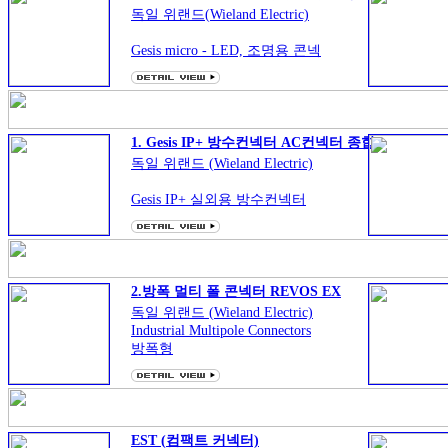
독일 위랜드(Wieland Electric)
Gesis micro - LED, 조명용 콘넥
터,PCB
조명기구, 건축 조명, 등기구
빌딩조명, 인테리어조명
AC,DC전원콘넥터
1. Gesis IP+ 방수컨넥터 AC컨넥터 종합
독일 위랜드 (Wieland Electric)
Gesis IP+ 실외용 방수컨넥터
IP65 to IP68/ RST 20i2 ~ RST
50i5 series
- 건축 - 철도 - 선박
- 솔라인버터 - 풍력 인버터
2.방폭 멀티 폴 콘넥터 REVOS EX
등 실외용 배선에 적합
독일 위랜드 (Wieland Electric)
Industrial Multipole Connectors
방폭형
0158 OI M2 EEx ia I
D03 CE 184 X
EN 50 014 + A1-A2/
EN 50 020
EST (컴팩트 커넥터)