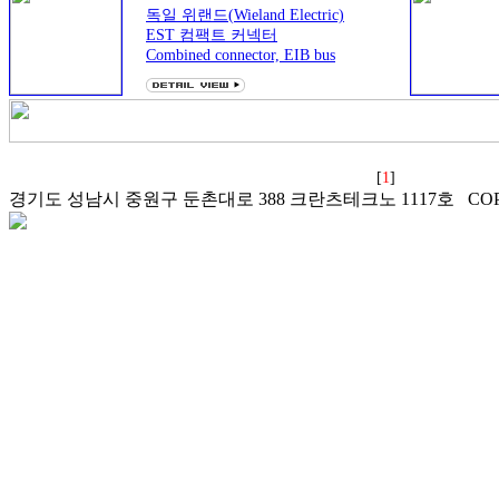
독일 위랜드(Wieland Electric)
revos EExia
EST 컴팩트 커넥터
Multipole for applications in
Combined connector, EIB bus
hazardous areas zone
connector
3pole, 5pole
Hood for the revos Ex product
line
Di
[
1
]
경기도 성남시 중원구 둔촌대로 388 크란츠테크노 1117호 COPYRI