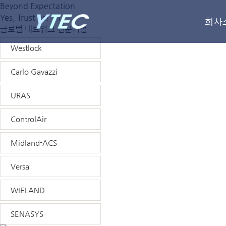
Beyond Expectation
Yes, Trust us! YT
회사
글로벌 네트워크 전문기업
Westlock
Carlo Gavazzi
URAS
ControlAir
Midland-ACS
Versa
WIELAND
SENASYS