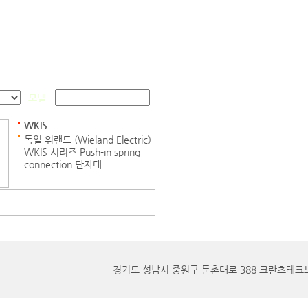
모델
WKIS
독일 위랜드 (Wieland Electric)
WKIS 시리즈 Push-in spring
connection 단자대
0.13 ~ 4 mm²
도구없이 결선작업, 안전성,
편리성, 간결성
작업시간 단축
경기도 성남시 중원구 둔촌대로 388 크란츠테크노 11