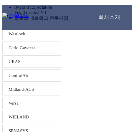
Beyond Expectation
Yes, Trust us! YT
회사소개
글로벌 네트워크 전문기업
Westlock
Carlo Gavazzi
URAS
ControlAir
Midland-ACS
Versa
WIELAND
SENASYS