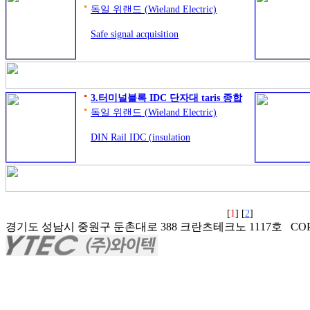
90 mm
독일 위랜드 (Wieland Electric)
Safe signal acquisition
Universal safety relays
Safety modular system
Modular safety control & samos
SNO SNE SNA SNS SNT SNZ
SNV
3.터미널블록 IDC 단자대 taris 종합
독일 위랜드 (Wieland Electric)
DIN Rail IDC (insulation
displacing contacting) Technology
터미널블럭
0,21 – 2,5 mm²
WKC 시리즈
[
1
] [
2
]
경기도 성남시 중원구 둔촌대로 388 크란츠테크노 1117호 COPYRI