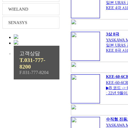
(conveyors)
일본 URAS
하며
KEE 4극 
WIELAND
쇼트기계, 
출력 : 0.065 
주물설계, 샌
KN ; 1.5 kn 
SENASYS
3상 8극
YASKAWA M
일본 URAS
KEE 8극 
고객상담
출력 : 0.4 ~ 
T.031-777-
KN : 5 kn - 
8200
F.031-777-8204
KEE-60-6C
KEE-60-6C
▶B 코드 ->
: 22년 9
인식코드 변경
▶R 코드 : 6
코드
수직형 진동
YASKAWA M