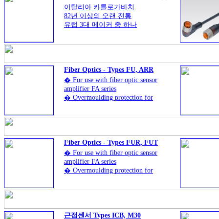
이탈리아 카를로가바치
82년 이상의 오랜 전통
유럽 3대 메이커 중 하나
광범위한 제품군
Fiber Optics - Types FU, ARR
� For use with fiber optic sensor
amplifier FA series
� Overmoulding protection for
better curvature and
protection from breakage of fiber
� High tensile strength of 8 kg
ensuring reliability and
durability
Fiber Optics - Types FUR, FUT
� For use with fiber optic sensor
amplifier FA series
� Overmoulding protection for
better curvature and protection
from breakage of fiber
� High tensile strength of 8 kg
ensuring reliability and durability
근접센서 Types ICB, M30