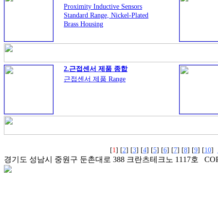
Proximity Inductive Sensors
Standard Range, Nickel-Plated
Brass Housing
� Sensing distance: 10 to 15 mm
� Flush or non-flush types
� Short or long body versions
� Rated operational voltage
2.근접센서 제품 종합
(Ub): 10 - 36 VDC
근접센서 제품 Range
� Output: DC 200 mA, NPN or
PNP
�
[
1
] [
2
] [
3
] [
4
] [
5
] [
6
] [
7
] [
8
] [
9
] [
10
]
경기도 성남시 중원구 둔촌대로 388 크란츠테크노 1117호 COPYRI